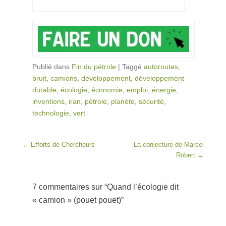
Publié dans
Fin du pétrole
|
Taggé
autoroutes
,
bruit
,
camions
,
développement
,
développement
durable
,
écologie
,
économie
,
emploi
,
énergie
,
inventions
,
iran
,
pétrole
,
planète
,
sécurité
,
technologie
,
vert
Post navigation
←
Efforts de Chercheurs
La conjecture de Marcel
Robert
→
7 commentaires sur “
Quand l’écologie dit
« camion » (pouet pouet)
”