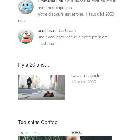
Promeneur
on
Nous avons le droit de mourir
avec nos bagnoles
Votre discours est erroné. Il faut d'ici 2050
avoi…
pedibus
on
CarCrash
une excellente idée que cette première
illustratio…
Il y a 20 ans…
Caca la bagnole !
18 mars 2005
Tee-shirts Carfree