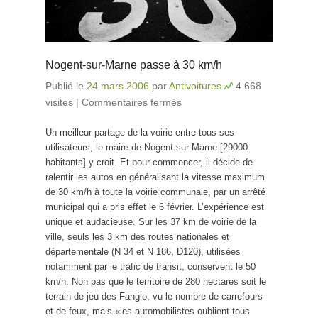
Nogent-sur-Marne passe à 30 km/h
Publié le
24 mars 2006
par
Antivoitures
4 668
visites
|
Commentaires fermés
sur Nogent-sur-Marne
passe à 30 km/h
Un meilleur partage de la voirie entre tous ses
utilisateurs, le maire de Nogent-sur-Marne [29000
habitants] y croit. Et pour commencer, il décide de
ralentir les autos en généralisant la vitesse maximum
de 30 km/h à toute la voirie communale, par un arrêté
municipal qui a pris effet le 6 février. L’expérience est
unique et audacieuse. Sur les 37 km de voirie de la
ville, seuls les 3 km des routes nationales et
départementale (N 34 et N 186, D120), utilisées
notamment par le trafic de transit, conservent le 50
krn/h. Non pas que le territoire de 280 hectares soit le
terrain de jeu des Fangio, vu le nombre de carrefours
et de feux, mais «les automobilistes oublient tous