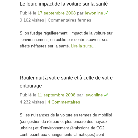
Le lourd impact de la voiture sur la santé
Publié le
17 septembre 2008
par
Iewonline
9 162 visites
|
Commentaires fermés
sur Le lourd
impact de la
Si on fustige régulièrement l’impact de la voiture sur
voiture sur la
l’environnement, on oublie par contre souvent ses
santé
effets néfastes sur la santé.
Lire la suite…
Rouler nuit à votre santé et à celle de votre
entourage
Publié le
11 septembre 2008
par
Iewonline
4 232 visites
|
4 Commentaires
Si les nuisances de la voiture en termes de mobilité
(congestion du réseau et plus encore des noyaux
urbains) et d’environnement (émissions de CO2
contribuant aux changements climatiques) sont