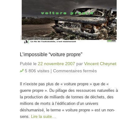
L’impossible “voiture propre”
Publié le
22 novembre 2007
par
Vincent Cheynet
5 806 visites
|
Commentaires fermés
sur
L’impossible
Il n’existe pas plus de « voiture propre » que de «
“voiture
guerre propre ». Du pillage des ressources naturelles à
propre”
la production de milliards de tonnes de déchets, des
millions de morts à l’édification d’un univers
déshumanisé, le terme « voiture propre » est un non-
sens.
Lire la suite…