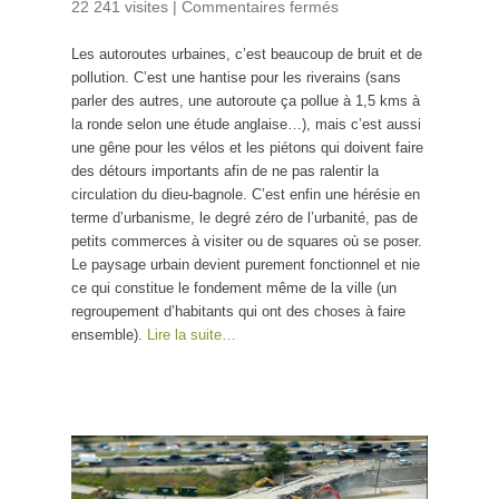
22 241 visites
|
Commentaires fermés
sur Pour en
finir avec les
Les autoroutes urbaines, c’est beaucoup de bruit et de
autoroutes
pollution. C’est une hantise pour les riverains (sans
urbaines
parler des autres, une autoroute ça pollue à 1,5 kms à
la ronde selon une étude anglaise…), mais c’est aussi
une gêne pour les vélos et les piétons qui doivent faire
des détours importants afin de ne pas ralentir la
circulation du dieu-bagnole. C’est enfin une hérésie en
terme d’urbanisme, le degré zéro de l’urbanité, pas de
petits commerces à visiter ou de squares où se poser.
Le paysage urbain devient purement fonctionnel et nie
ce qui constitue le fondement même de la ville (un
regroupement d’habitants qui ont des choses à faire
ensemble).
Lire la suite…