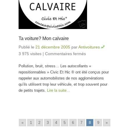
Ta voiture? Mon calvaire
Publié le
21 décembre 2005
par
Antivoitures
3 975 visites
|
Commentaires fermés
sur Ta voiture?
Mon calvaire
Pollution, bruit, stress… Les autocollants «
repositionnables » Civic Et Hic ® ont été conçus pour
rappeler aux automobilistes de nos agglomérations
qu’ils utilisent trop leur véhicule, et trop souvent pour
de petits trajets.
Lire la suite…
«
1
2
3
4
5
6
7
8
9
»