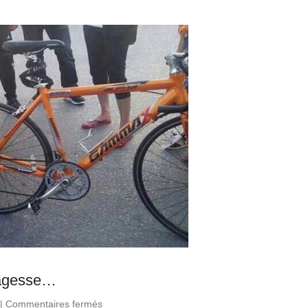
 sagesse…
|
Commentaires fermés
sur Le vélo, ce « Vieux Maître » de