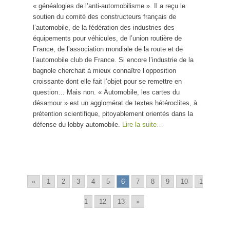
« généalogies de l’anti-automobilisme ». Il a reçu le
soutien du comité des constructeurs français de
l’automobile, de la fédération des industries des
équipements pour véhicules, de l’union routière de
France, de l’association mondiale de la route et de
l’automobile club de France. Si encore l’industrie de la
bagnole cherchait à mieux connaître l’opposition
croissante dont elle fait l’objet pour se remettre en
question… Mais non. « Automobile, les cartes du
désamour » est un agglomérat de textes hétéroclites, à
prétention scientifique, pitoyablement orientés dans la
défense du lobby automobile.
Lire la suite…
«
1
2
3
4
5
6
7
8
9
10
1
1
12
13
»