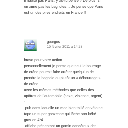
n’habite pas Paris, y as-tu pensé ? De plus, si
on aime pas les bagnoles… Je pense que Paris
est un des pires endroits en France !!
georges
15 février 2011 à 14:28
bravo pour votre action
personnellement je pense que seul le bourrage
de crâne pourrait faire arrêter quelqu’un de
prendre la bagnole ou plutôt un « débourrage »
de crâne
avec les mêmes méthodes que celles des
apôtres de l’automobile (sexe, violence, argent)
:
-pub dans laquelle un mec bien taillé en vélo se
tape un super gonzesse qui lâche son kéké
gras en 4*4
-affiche présentant un gamin cancéreux des