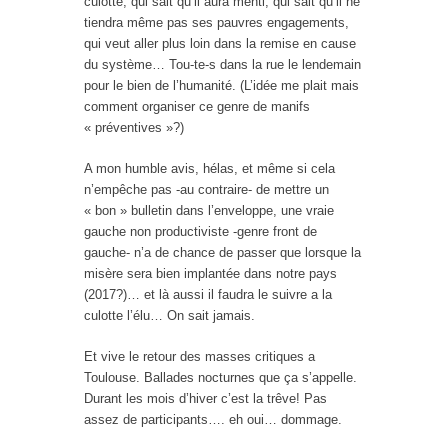
culotte, qui sait qu’il aura menti, qui sait qu’il ne
tiendra même pas ses pauvres engagements,
qui veut aller plus loin dans la remise en cause
du système… Tou-te-s dans la rue le lendemain
pour le bien de l’humanité. (L’idée me plait mais
comment organiser ce genre de manifs
« préventives »?)
A mon humble avis, hélas, et même si cela
n’empêche pas -au contraire- de mettre un
« bon » bulletin dans l’enveloppe, une vraie
gauche non productiviste -genre front de
gauche- n’a de chance de passer que lorsque la
misère sera bien implantée dans notre pays
(2017?)… et là aussi il faudra le suivre a la
culotte l’élu… On sait jamais.
Et vive le retour des masses critiques a
Toulouse. Ballades nocturnes que ça s’appelle.
Durant les mois d’hiver c’est la trêve! Pas
assez de participants…. eh oui… dommage.