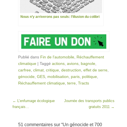
Nous n’y arriverons pas seuls: l’illusion du colibri
Publié dans
Fin de l'automobile
,
Réchauffement
climatique
|
Taggé
actions
,
avions
,
bagnole
,
carfree
,
climat
,
critique
,
destruction
,
effet de serre
,
génocide
,
GES
,
mobilisation
,
paris
,
politique
,
Réchauffement climatique
,
terre
,
Tracts
Post navigation
←
L’enfumage écologique
Journée des transports publics
français…
gratuits 2011
→
51 commentaires sur “
Un génocide et 700