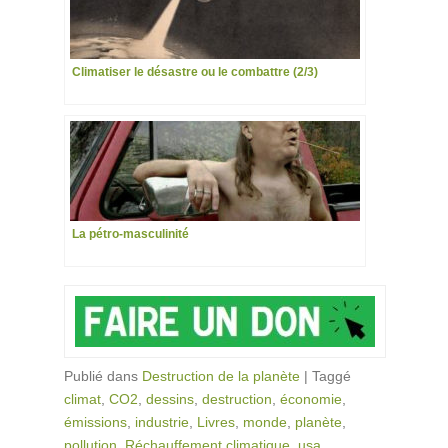
Climatiser le désastre ou le combattre (2/3)
La pétro-masculinité
Publié dans
Destruction de la planète
|
Taggé
climat
,
CO2
,
dessins
,
destruction
,
économie
,
émissions
,
industrie
,
Livres
,
monde
,
planète
,
pollution
,
Réchauffement climatique
,
usa