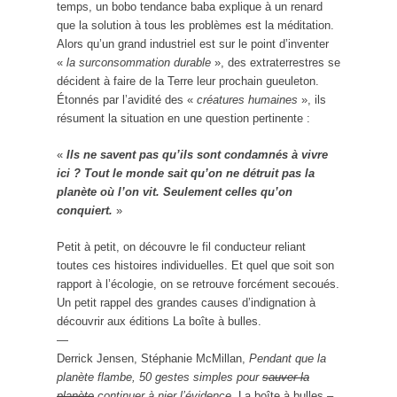
temps, un bobo tendance baba explique à un renard
que la solution à tous les problèmes est la méditation.
Alors qu’un grand industriel est sur le point d’inventer
«
la surconsommation durable
», des extraterrestres se
décident à faire de la Terre leur prochain gueuleton.
Étonnés par l’avidité des «
créatures humaines
», ils
résument la situation en une question pertinente :
«
Ils ne savent pas qu’ils sont condamnés à vivre
ici ? Tout le monde sait qu’on ne détruit pas la
planète où l’on vit. Seulement celles qu’on
conquiert.
»
Petit à petit, on découvre le fil conducteur reliant
toutes ces histoires individuelles. Et quel que soit son
rapport à l’écologie, on se retrouve forcément secoués.
Un petit rappel des grandes causes d’indignation à
découvrir aux éditions La boîte à bulles.
—
Derrick Jensen, Stéphanie McMillan,
Pendant que la
planète flambe, 50 gestes simples pour
sauver la
planète
continuer à nier l’évidence
, La boîte à bulles –