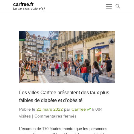
carfree.fr
La vie sans voiture(s)
Les villes Carfree présentent des taux plus
faibles de diabète et d’obésité
Publié le
21 mars 2022
par
Carfree
6 084
visites
|
Commentaires fermés
sur Les villes Carfree
présentent des taux
L’examen de 170 études montre que les personnes
plus faibles de diabète