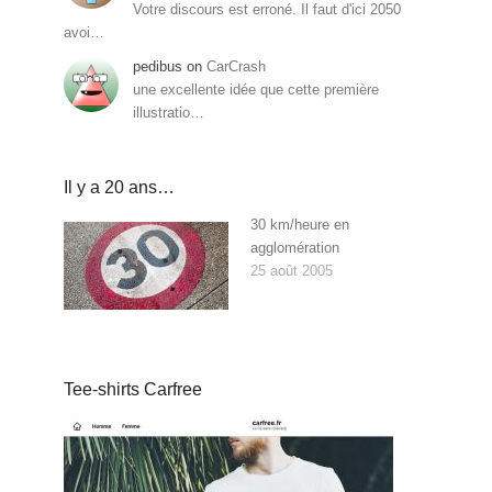
Votre discours est erroné. Il faut d'ici 2050
avoi…
pedibus
on
CarCrash
une excellente idée que cette première
illustratio…
Il y a 20 ans…
30 km/heure en
agglomération
25 août 2005
Tee-shirts Carfree