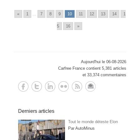
«
1
...
7
8
9
10
11
12
13
14
1
5
16
»
Aujourd'hui le 06-08-2026
Carfree France contient 5,381 articles
et 33,374 commentaires
Derniers articles
Tout le monde déteste Elon
Par AutoMinus