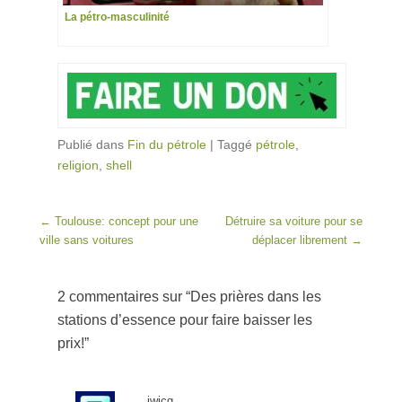
La pétro-masculinité
Publié dans
Fin du pétrole
|
Taggé
pétrole
,
religion
,
shell
Post navigation
←
Toulouse: concept pour une
Détruire sa voiture pour se
ville sans voitures
déplacer librement
→
2 commentaires sur “
Des prières dans les
stations d’essence pour faire baisser les
prix!
”
iwjcg