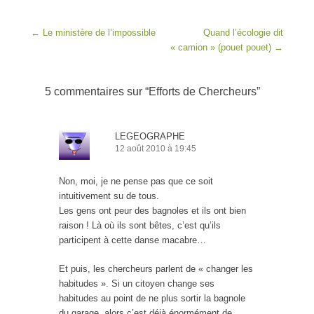
Post navigation
←
Le ministère de l’impossible
Quand l’écologie dit
« camion » (pouet pouet)
→
5 commentaires sur “
Efforts de Chercheurs
”
LEGEOGRAPHE
12 août 2010 à 19:45
Non, moi, je ne pense pas que ce soit
intuitivement su de tous.
Les gens ont peur des bagnoles et ils ont bien
raison ! Là où ils sont bêtes, c’est qu’ils
participent à cette danse macabre…
Et puis, les chercheurs parlent de « changer les
habitudes ». Si un citoyen change ses
habitudes au point de ne plus sortir la bagnole
du garage, alors c’est déjà énormément de