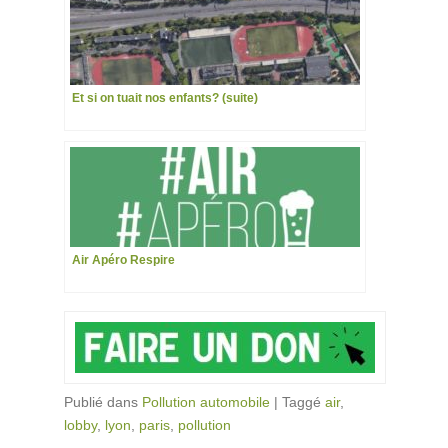
Et si on tuait nos enfants? (suite)
Air Apéro Respire
Publié dans
Pollution automobile
|
Taggé
air
,
lobby
,
lyon
,
paris
,
pollution