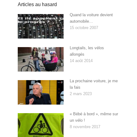
Articles au hasard
Quand la voiture devient
automobile…
15 octobre 2007
Longtails, les vélos
allongés
14 août 2014
La prochaine voiture, je me
la fais
2 mars 2023
« Bébé à bord », même sur
un vélo !
8 novembre 2017