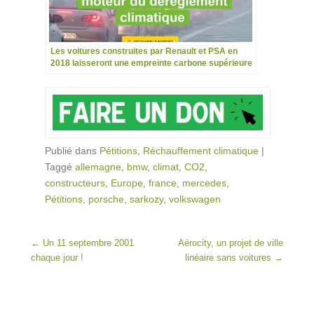
Les voitures construites par Renault et PSA en
2018 laisseront une empreinte carbone supérieure
à celle de la France
Publié dans
Pétitions
,
Réchauffement climatique
|
Taggé
allemagne
,
bmw
,
climat
,
CO2
,
constructeurs
,
Europe
,
france
,
mercedes
,
Pétitions
,
porsche
,
sarkozy
,
volkswagen
Post navigation
←
Un 11 septembre 2001
Aérocity, un projet de ville
chaque jour !
linéaire sans voitures
→