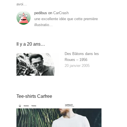
avoi…
pedibus
on
CarCrash
une excellente idée que cette première
illustratio…
Il y a 20 ans…
Des Bâtons dans les
Roues – 1956
20 janvier 2005
Tee-shirts Carfree