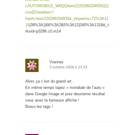
LAUTOMOBILE_W0QQitemZ220288204935QQ
cmdZViewItem?
hash=item220288204935&_trkparms=72%3A11
16
|39%3A1|66%3A2|65%3A12|240%3A1318&_t
rksid=p3286.c0.m14
Vianney
3 octobre 2008 à 23:33
Alors ça c’est du grand art…
En même temps tapez « mondiale de l’auto »
dans Google Image et pour deuxieme résultat
vous avez la fameuse affiche !
Bravo les tags !