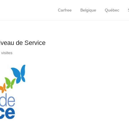
Carfree
Belgique
Québec
Primary Menu
Skip to content
iveau de Service
 visites