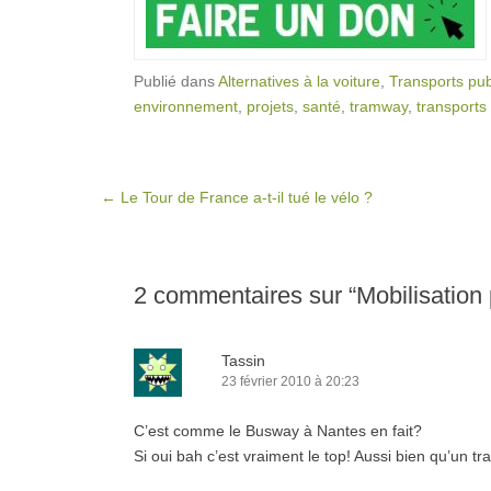
Publié dans
Alternatives à la voiture
,
Transports pub
environnement
,
projets
,
santé
,
tramway
,
transports 
Post navigation
←
Le Tour de France a-t-il tué le vélo ?
2 commentaires sur “
Mobilisation
Tassin
23 février 2010 à 20:23
C’est comme le Busway à Nantes en fait?
Si oui bah c’est vraiment le top! Aussi bien qu’un t