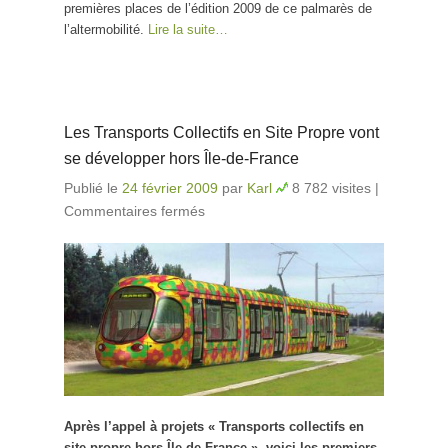
premières places de l’édition 2009 de ce palmarès de
l’altermobilité.
Lire la suite…
Les Transports Collectifs en Site Propre vont
se développer hors Île-de-France
Publié le
24 février 2009
par
Karl
8 782 visites
|
Commentaires fermés
sur Les Transports Collectifs
en Site Propre vont se
développer hors Île-de-France
Après l’appel à projets « Transports collectifs en
site propre hors Île-de-France », voici les premiers