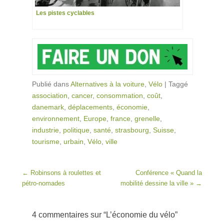
Les pistes cyclables
Publié dans
Alternatives à la voiture
,
Vélo
|
Taggé
association
,
cancer
,
consommation
,
coût
,
danemark
,
déplacements
,
économie
,
environnement
,
Europe
,
france
,
grenelle
,
industrie
,
politique
,
santé
,
strasbourg
,
Suisse
,
tourisme
,
urbain
,
Vélo
,
ville
Post navigation
←
Robinsons à roulettes et
Conférence « Quand la
pétro-nomades
mobilité dessine la ville »
→
4 commentaires sur “
L’économie du vélo
”