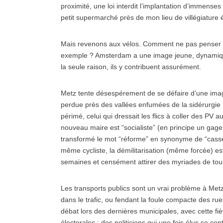
proximité, une loi interdit l’implantation d’immen
petit supermarché près de mon lieu de villégiature 
Mais revenons aux vélos. Comment ne pas penser à 
exemple ? Amsterdam a une image jeune, dynamique
la seule raison, ils y contribuent assurément.
Metz tente désespérement de se défaire d’une image 
perdue près des vallées enfumées de la sidérurgie 
périmé, celui qui dressait les flics à coller des PV 
nouveau maire est “socialiste” (en principe un gag
transformé le mot “réforme” en synonyme de “casse so
même cycliste, la démilitarisation (même forcée) e
semaines et censément attirer des myriades de tour
Les transports publics sont un vrai problème à Me
dans le trafic, ou fendant la foule compacte des ru
débat lors des dernières municipales, avec cette fiè
électorales : des politiciens qui une fois élus se con