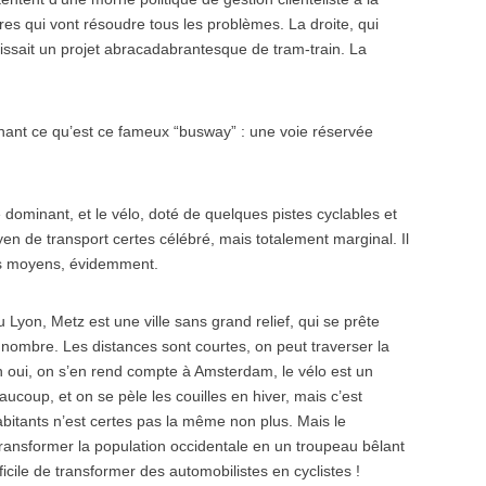
res qui vont résoudre tous les problèmes. La droite, qui
dissait un projet abracadabrantesque de tram-train. La
nant ce qu’est ce fameux “busway” : une voie réservée
e dominant, et le vélo, doté de quelques pistes cyclables et
n de transport certes célébré, mais totalement marginal. Il
ns moyens, évidemment.
yon, Metz est une ville sans grand relief, qui se prête
d nombre. Les distances sont courtes, on peut traverser la
Eh oui, on s’en rend compte à Amsterdam, le vélo est un
aucoup, et on se pèle les couilles en hiver, mais c’est
itants n’est certes pas la même non plus. Mais le
transformer la population occidentale en un troupeau bêlant
ficile de transformer des automobilistes en cyclistes !