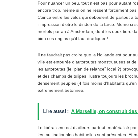
Pour nuancer un peu, tout n’est pas pour autant rose
encore trop, même si on ne ressent forcément pas 
Coincé entre les vélos qui déboulent de partout à to
l’impression d’être le dindon de la farce. Même si s
mortels par an à Amsterdam, dont les deux tiers da
bien ces engins qu’il faut éradiquer !
Il ne faudrait pas croire que la Hollande est pour a
ville est entourée d’autoroutes monstrueuses et de
les autoroutes (le “plan de relance” local ?) prov
et des champs de tulipes illustre toujours les broch
densément peuplés (4 fois moins d’habitants qu’en F
extrêmement bétonnée.
Lire aussi :
A Marseille, on construit des
Le libéralisme est d’ailleurs partout, matérialisé 
les multinationales habituelles sont présentes. Et 