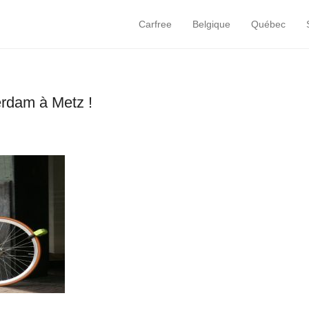
Carfree
Belgique
Québec
Primary Menu
Skip to content
erdam à Metz !