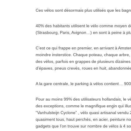
Ces vélos sont désormais plus utilisés que les ba
40% des habitants utilisent le vélo comme moyen de 
(Strasbourg, Paris, Avignon…) en sont à peine à pl
C’est ce qui frappe en premier, en arrivant à Amste
moindre insterstice. Chaque poteau, chaque arbre,
des vélos, parfois en grappes de plusieurs dizaine
d’épaves, pneus crevés, roues en huit, abandonnées
A la gare centrale, le parking à vélos contient… 9000 
Pour au moins 99% des utilisateurs hollandais, le vél
des exceptions, comme le magnifique engin qui illust
“Vanhulsteijn Cyclone” , vélo quasi artisanal vendu 
quasiment tous, haut perchés, en acier, peinture no
gadgets que l’on trouve sur nombre de vélos à 4 sou