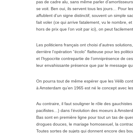
pas de cadre alu, sans même parler d’amortisseurs
se voit. Ben oui, ils servent tous les jours… Pour l
affublent d’un signe distinctif, souvent un simple sa
fait voler (ce qui arrive fatalement, vu le nombre, et
hors de prix que l’on voit par ici), on peut facileme
Les politiciens français ont choisi d’autres solutio
derrière l’opération “écolo” flatteuse pour les polit
et l’hypocrite contrepartie de l’omniprésence de ce
leur envahissante présence que par le message qu’il
On pourra tout de même espérer que les Vélib contr
à Amsterdam qu’en 1965 est né le concept avec les “w
Au contraire, il faut souligner le rôle des gauchist
pacifistes…) dans l’évolution des moeurs à Amster
Bas sont en première ligne pour tout un tas de que
drogues douces, le mariage homosexuel, la contrace
Toutes sortes de sujets qui donnent encore des bou