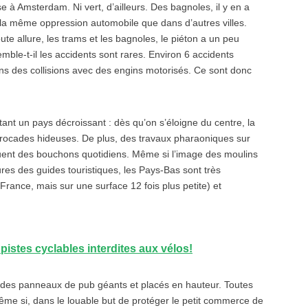
 à Amsterdam. Ni vert, d’ailleurs. Des bagnoles, il y en a
la même oppression automobile que dans d’autres villes.
ute allure, les trams et les bagnoles, le piéton a un peu
emble-t-il les accidents sont rares. Environ 6 accidents
ns des collisions avec des engins motorisés. Ce sont donc
utant un pays décroissant : dès qu’on s’éloigne du centre, la
 rocades hideuses. De plus, des travaux pharaoniques sur
oquent des bouchons quotidiens. Même si l’image des moulins
ures des guides touristiques, les Pays-Bas sont très
rance, mais sur une surface 12 fois plus petite) et
 pistes cyclables interdites aux vélos!
par des panneaux de pub géants et placés en hauteur. Toutes
même si, dans le louable but de protéger le petit commerce de