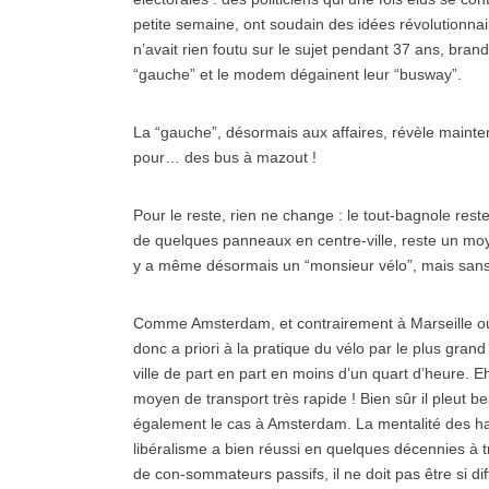
petite semaine, ont soudain des idées révolutionnai
n’avait rien foutu sur le sujet pendant 37 ans, bran
“gauche” et le modem dégainent leur “busway”.
La “gauche”, désormais aux affaires, révèle mainte
pour… des bus à mazout !
Pour le reste, rien ne change : le tout-bagnole rest
de quelques panneaux en centre-ville, reste un moye
y a même désormais un “monsieur vélo”, mais sa
Comme Amsterdam, et contrairement à Marseille ou L
donc a priori à la pratique du vélo par le plus gran
ville de part en part en moins d’un quart d’heure. 
moyen de transport très rapide ! Bien sûr il pleut be
également le cas à Amsterdam. La mentalité des hab
libéralisme a bien réussi en quelques décennies à 
de con-sommateurs passifs, il ne doit pas être si dif