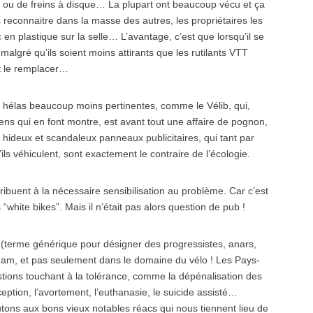
 ou de freins à disque… La plupart ont beaucoup vécu et ça
es reconnaitre dans la masse des autres, les propriétaires les
c en plastique sur la selle… L’avantage, c’est que lorsqu’il se
 malgré qu’ils soient moins attirants que les rutilants VTT
nt le remplacer…
ns, hélas beaucoup moins pertinentes, comme le Vélib, qui,
iciens qui en font montre, est avant tout une affaire de pognon,
s hideux et scandaleux panneaux publicitaires, qui tant par
s véhiculent, sont exactement le contraire de l’écologie.
ibuent à la nécessaire sensibilisation au problème. Car c’est
hite bikes”. Mais il n’était pas alors question de pub !
es (terme générique pour désigner des progressistes, anars,
dam, et pas seulement dans le domaine du vélo ! Les Pays-
stions touchant à la tolérance, comme la dépénalisation des
ption, l’avortement, l’euthanasie, le suicide assisté…
tons aux bons vieux notables réacs qui nous tiennent lieu de