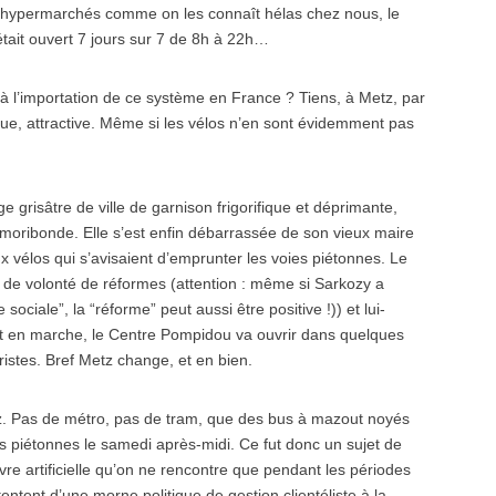
ses hypermarchés comme on les connaît hélas chez nous, le
était ouvert 7 jours sur 7 de 8h à 22h…
l’importation de ce système en France ? Tiens, à Metz, par
, attractive. Même si les vélos n’en sont évidemment pas
grisâtre de ville de garnison frigorifique et déprimante,
moribonde. Elle s’est enfin débarrassée de son vieux maire
aux vélos qui s’avisaient d’emprunter les voies piétonnes. Le
e de volonté de réformes (attention : même si Sarkozy a
ciale”, la “réforme” peut aussi être positive !)) et lui-
st en marche, le Centre Pompidou va ouvrir dans quelques
istes. Bref Metz change, et en bien.
tz. Pas de métro, pas de tram, que des bus à mazout noyés
es piétonnes le samedi après-midi. Ce fut donc un sujet de
vre artificielle qu’on ne rencontre que pendant les périodes
tentent d’une morne politique de gestion clientéliste à la