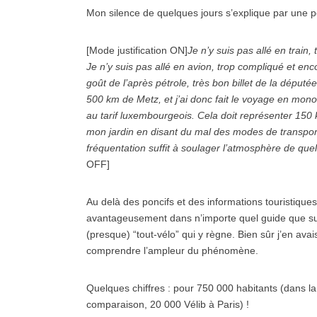
Mon silence de quelques jours s’explique par une 
[Mode justification ON]
Je n’y suis pas allé en train
Je n’y suis pas allé en avion, trop compliqué et enco
goût de l’après pétrole, très bon billet de la député
500 km de Metz, et j’ai donc fait le voyage en mono
au tarif luxembourgeois. Cela doit représenter 15
mon jardin
en disant du mal des modes de transports
fréquentation suffit à soulager l’atmosphère de que
OFF]
Au delà des poncifs et des informations touristiques
avantageusement dans n’importe quel guide que sur 
(presque) “tout-vélo” qui y règne. Bien sûr j’en avai
comprendre l’ampleur du phénomène.
Quelques chiffres : pour 750 000 habitants (dans la
comparaison, 20 000 Vélib à Paris) !