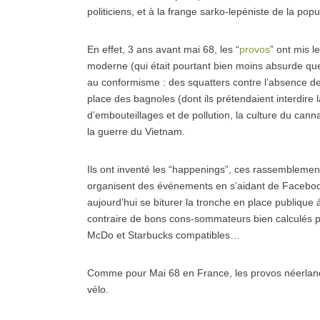
politiciens, et à la frange sarko-lepéniste de la popu
En effet, 3 ans avant mai 68, les “
provos
” ont mis l
moderne (qui était pourtant bien moins absurde que c
au conformisme : des squatters contre l’absence de
place des bagnoles (dont ils prétendaient interdire
d’embouteillages et de pollution, la culture du cann
la guerre du Vietnam.
Ils ont inventé les “happenings”, ces rassemblements 
organisent des événements en s’aidant de Facebook
aujourd’hui se biturer la tronche en place publique 
contraire de bons cons-sommateurs bien calculés pa
McDo et Starbucks compatibles…
Comme pour Mai 68 en France, les provos néerland
vélo.