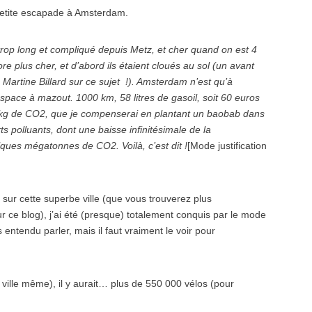
petite escapade à Amsterdam.
, trop long et compliqué depuis Metz, et cher quand on est 4
re plus cher, et d’abord ils étaient cloués au sol (un avant
e Martine Billard sur ce sujet !). Amsterdam n’est qu’à
space à mazout. 1000 km, 58 litres de gasoil, soit 60 euros
0 kg de CO2, que je compenserai en plantant un baobab dans
 polluants, dont une baisse infinitésimale de la
lques mégatonnes de CO2. Voilà, c’est dit !
[Mode justification
 sur cette superbe ville (que vous trouverez plus
ce blog), j’ai été (presque) totalement conquis par le mode
s entendu parler, mais il faut vraiment le voir pour
 ville même), il y aurait… plus de 550 000 vélos (pour