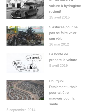
Au secours! La
voiture à hydrogène
revient!
15 avril 2015
5 astuces pour ne
pas se faire voler
son vélo
16 mai 2012
La honte de
prendre la voiture
9 avril 2019
Pourquoi
l’étalement urbain
pourrait être
mauvais pour la
santé
5 septembre 2014