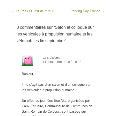
Post navigation
←
Le Peak Oil est de retour !
Parking Day France
→
3 commentaires sur “
Salon et colloque sur
les vehicules à propulsion humaine et les
vélomobiles fin septembre
”
Eva Calbrix
14 septembre 2010 à 10:02
Bonjour,
Il ne s’agit pas d’un salon et d’un colloque sur
les véhicules à propulsion humaine.
En effet les journées Eco’Akt, organisées par
Caux Estuaire, Communauté de Communes de
Saint Romain de Colbosc, sont basées sur