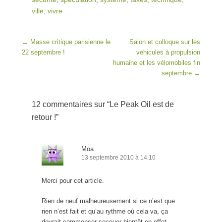
ville
,
vivre
Post navigation
←
Masse critique parisienne le
Salon et colloque sur les
22 septembre !
vehicules à propulsion
humaine et les vélomobiles fin
septembre
→
12 commentaires sur “
Le Peak Oil est de
retour !
”
Moa
13 septembre 2010 à 14:10
Merci pour cet article.
Rien de neuf malheureusement si ce n’est que
rien n’est fait et qu’au rythme où cela va, ça
devrait commencer secouer bientôt en effet.