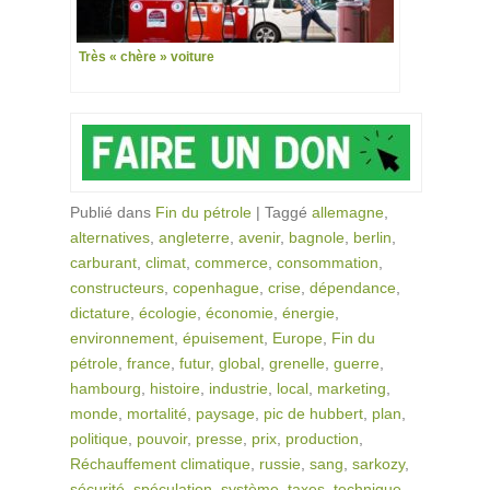
Très « chère » voiture
Publié dans
Fin du pétrole
|
Taggé
allemagne
,
alternatives
,
angleterre
,
avenir
,
bagnole
,
berlin
,
carburant
,
climat
,
commerce
,
consommation
,
constructeurs
,
copenhague
,
crise
,
dépendance
,
dictature
,
écologie
,
économie
,
énergie
,
environnement
,
épuisement
,
Europe
,
Fin du
pétrole
,
france
,
futur
,
global
,
grenelle
,
guerre
,
hambourg
,
histoire
,
industrie
,
local
,
marketing
,
monde
,
mortalité
,
paysage
,
pic de hubbert
,
plan
,
politique
,
pouvoir
,
presse
,
prix
,
production
,
Réchauffement climatique
,
russie
,
sang
,
sarkozy
,
sécurité
,
spéculation
,
système
,
taxes
,
technique
,