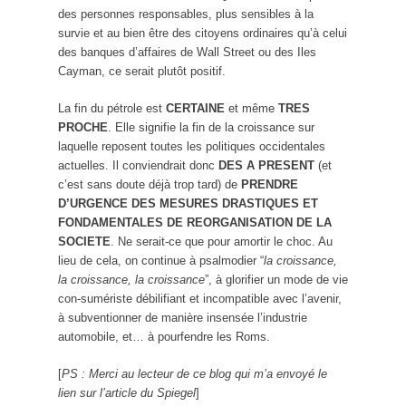
des personnes responsables, plus sensibles à la
survie et au bien être des citoyens ordinaires qu’à celui
des banques d’affaires de Wall Street ou des Iles
Cayman, ce serait plutôt positif.
La fin du pétrole est
CERTAINE
et même
TRES
PROCHE
. Elle signifie la fin de la croissance sur
laquelle reposent toutes les politiques occidentales
actuelles. Il conviendrait donc
DES A PRESENT
(et
c’est sans doute déjà trop tard) de
PRENDRE
D’URGENCE DES MESURES DRASTIQUES ET
FONDAMENTALES DE REORGANISATION DE LA
SOCIETE
. Ne serait-ce que pour amortir le choc. Au
lieu de cela, on continue à psalmodier “
la croissance,
la croissance, la croissance
”, à glorifier un mode de vie
con-sumériste débilifiant et incompatible avec l’avenir,
à subventionner de manière insensée l’industrie
automobile, et… à pourfendre les Roms.
[
PS : Merci au lecteur de ce blog qui m’a envoyé le
lien sur l’article du Spiegel
]