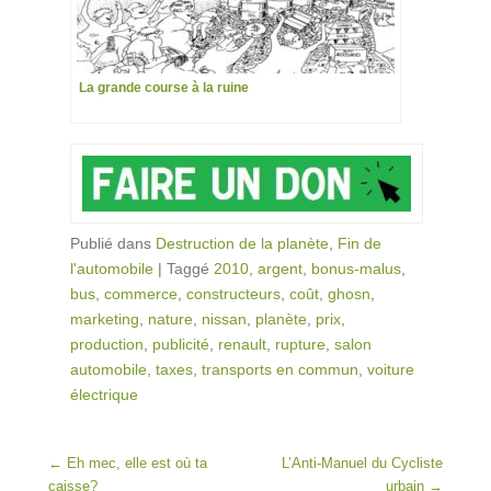
La grande course à la ruine
Publié dans
Destruction de la planète
,
Fin de
l'automobile
|
Taggé
2010
,
argent
,
bonus-malus
,
bus
,
commerce
,
constructeurs
,
coût
,
ghosn
,
marketing
,
nature
,
nissan
,
planète
,
prix
,
production
,
publicité
,
renault
,
rupture
,
salon
automobile
,
taxes
,
transports en commun
,
voiture
électrique
Post navigation
←
Eh mec, elle est où ta
L’Anti-Manuel du Cycliste
caisse?
urbain
→