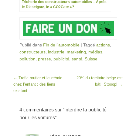
Tricherie des constructeurs automobiles – Après
le Dieselgate, le « CO2Gate »?
Publié dans
Fin de l'automobile
|
Taggé
actions
,
constructeurs
,
industrie
,
marketing
,
médias
,
pollution
,
presse
,
publicité
,
santé
,
Suisse
Post navigation
←
Trafic routier et leucémie
20% du territoire belge est
chez l’enfant : des liens
bâti. Stooop!
→
existent
4 commentaires sur “
Interdire la publicité
pour les voitures
”