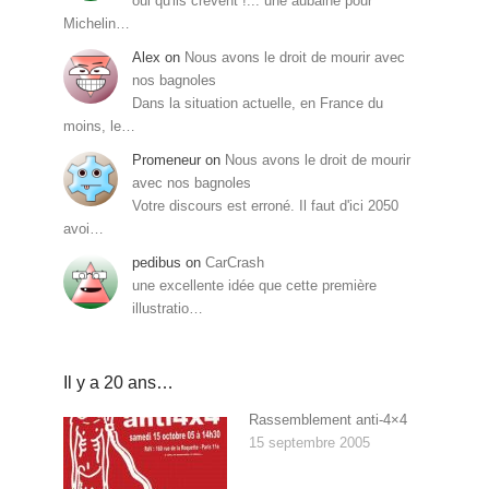
oui qu'ils crèvent !... une aubaine pour
Michelin…
Alex
on
Nous avons le droit de mourir avec
nos bagnoles
Dans la situation actuelle, en France du
moins, le…
Promeneur
on
Nous avons le droit de mourir
avec nos bagnoles
Votre discours est erroné. Il faut d'ici 2050
avoi…
pedibus
on
CarCrash
une excellente idée que cette première
illustratio…
Il y a 20 ans…
Rassemblement anti-4×4
15 septembre 2005