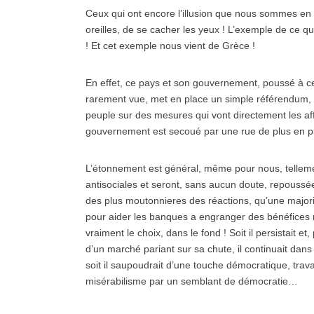
Ceux qui ont encore l’illusion que nous sommes en 
oreilles, de se cacher les yeux ! L’exemple de ce qu
! Et cet exemple nous vient de Grèce !
En effet, ce pays et son gouvernement, poussé à c
rarement vue, met en place un simple référendum, p
peuple sur des mesures qui vont directement les aff
gouvernement est secoué par une rue de plus en p
L’étonnement est général, même pour nous, telleme
antisociales et seront, sans aucun doute, repouss
des plus moutonnieres des réactions, qu’une majorit
pour aider les banques a engranger des bénéfices 
vraiment le choix, dans le fond ! Soit il persistait
d’un marché pariant sur sa chute, il continuait da
soit il saupoudrait d’une touche démocratique, trava
misérabilisme par un semblant de démocratie…