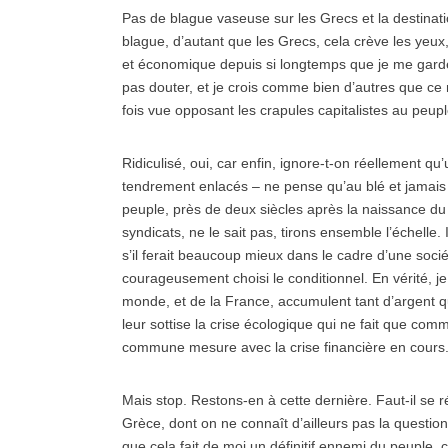
Pas de blague vaseuse sur les Grecs et la destinati
blague, d’autant que les Grecs, cela crève les yeux
et économique depuis si longtemps que je me garder
pas douter, et je crois comme bien d’autres que ce n
fois vue opposant les crapules capitalistes au peu
Ridiculisé, oui, car enfin, ignore-t-on réellement qu’
tendrement enlacés – ne pense qu’au blé et jamais a
peuple, près de deux siècles après la naissance du
syndicats, ne le sait pas, tirons ensemble l’échelle.
s’il ferait beaucoup mieux dans le cadre d’une socié
courageusement choisi le conditionnel. En vérité, je
monde, et de la France, accumulent tant d’argent qu’i
leur sottise la crise écologique qui ne fait que com
commune mesure avec la crise financière en cours
Mais stop. Restons-en à cette dernière. Faut-il se
Grèce, dont on ne connaît d’ailleurs pas la questio
que cela fait de moi un définitif ennemi du peuple