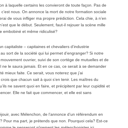
on à laquelle certains les convieront de toute façon. Pas de
, c’est nous. On annonce la mort de notre formation sociale
ai de vous infliger ma propre prédiction. Cela chie, à n’en
’est que le début. Seulement, faut-il rejouer la scène mille
ple embobiné et même ridiculisé?
un capitaliste – capitaines et chevaliers d’industrie
u sort de la société qui lui permet d’engranger? Si notre
 mouvement ouvrier, suivi de son cortège de mutuelles et de
 Il ne le saura jamais. Et en ce cas, ce serait à se demander
té mieux faite. Ce serait, vous noterez que j’ai
 crois que chacun sait à quoi s’en tenir. Les maîtres du
ls ne savent quoi en faire, et précipitent par leur cupidité et
mencer. Elle ne fait que commencer, et elle est sans
.
 réjouir, avec Mélenchon, de l’annonce d’un référendum en
n? Pour ma part, je prétends que non. Pourquoi cela? Est-ce
, comme le penseront sûrement les mélenchonistes ici