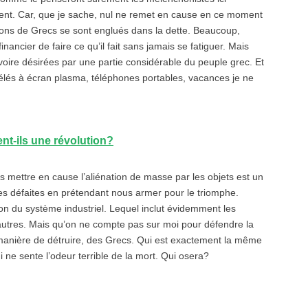
ment. Car, que je sache, nul ne remet en cause en ce moment
lions de Grecs se sont englués dans la dette. Beaucoup,
inancier de faire ce qu’il fait sans jamais se fatiguer. Mais
voire désirées par une partie considérable du peuple grec. Et
télés à écran plasma, téléphones portables, vacances je ne
.
nt-ils une révolution?
 mettre en cause l’aliénation de masse par les objets est un
es défaites en prétendant nous armer pour le triomphe.
on du système industriel. Lequel inclut évidemment les
 autres. Mais qu’on ne compte pas sur moi pour défendre la
 manière de détruire, des Grecs. Qui est exactement la même
e sente l’odeur terrible de la mort. Qui osera?