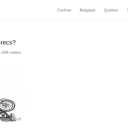
Carfree
Belgique
Québec
Primary Menu
Skip to content
Grecs?
5 408 visites