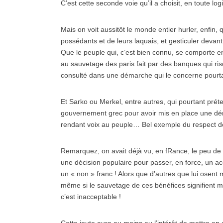
C’est cette seconde voie qu’il a choisit, en toute l
Mais on voit aussitôt le monde entier hurler, enfin
possédants et de leurs laquais, et gesticuler deva
Que le peuple qui, c’est bien connu, se comporte en
au sauvetage des paris fait par des banques qui ri
consulté dans une démarche qui le concerne pourta
Et Sarko ou Merkel, entre autres, qui pourtant pré
gouvernement grec pour avoir mis en place une d
rendant voix au peuple… Bel exemple du respect de
Remarquez, on avait déjà vu, en fRance, le peu de c
une décision populaire pour passer, en force, un ac
un « non » franc ! Alors que d’autres que lui osent
même si le sauvetage de ces bénéfices signifient mi
c’est inacceptable !