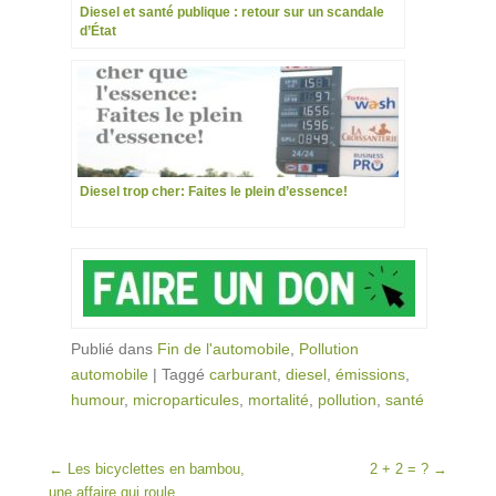
Diesel et santé publique : retour sur un scandale
d’État
Diesel trop cher: Faites le plein d’essence!
Publié dans
Fin de l'automobile
,
Pollution
automobile
|
Taggé
carburant
,
diesel
,
émissions
,
humour
,
microparticules
,
mortalité
,
pollution
,
santé
Post navigation
←
Les bicyclettes en bambou,
2 + 2 = ?
→
une affaire qui roule