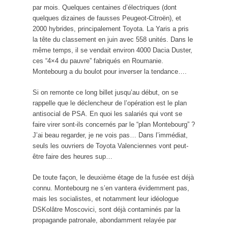
par mois. Quelques centaines d’électriques (dont
quelques dizaines de fausses Peugeot-Citroën), et
2000 hybrides, principalement Toyota. La Yaris a pris
la tête du classement en juin avec 558 unités. Dans le
même temps, il se vendait environ 4000 Dacia Duster,
ces “4×4 du pauvre” fabriqués en Roumanie.
Montebourg a du boulot pour inverser la tendance….
Si on remonte ce long billet jusqu’au début, on se
rappelle que le déclencheur de l’opération est le plan
antisocial de PSA. En quoi les salariés qui vont se
faire virer sont-ils concernés par le “plan Montebourg” ?
J’ai beau regarder, je ne vois pas… Dans l’immédiat,
seuls les ouvriers de Toyota Valenciennes vont peut-
être faire des heures sup…
De toute façon, le deuxième étage de la fusée est déjà
connu. Montebourg ne s’en vantera évidemment pas,
mais les socialistes, et notamment leur idéologue
DSKolâtre Moscovici, sont déjà contaminés par la
propagande patronale, abondamment relayée par