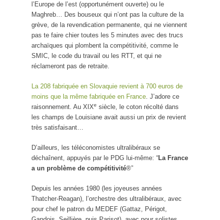
l’Europe de l’est (opportunément ouverte) ou le
Maghreb… Des bouseux qui n’ont pas la culture de la
grève, de la revendication permanente, qui ne viennent
pas te faire chier toutes les 5 minutes avec des trucs
archaïques qui plombent la compétitivité, comme le
SMIC, le code du travail ou les RTT, et qui ne
réclameront pas de retraite.
La 208 fabriquée en Slovaquie revient à 700 euros de
moins que la même fabriquée en France
. J’adore ce
e
raisonnement. Au XIX
siècle, le coton récolté dans
les champs de Louisiane avait aussi un prix de revient
très satisfaisant…
D’ailleurs, les téléconomistes ultralibéraux se
déchaînent, appuyés par le PDG lui-même: “
La France
a un problème de compétitivité
®”
Depuis les années 1980 (les joyeuses années
Thatcher-Reagan), l’orchestre des ultralibéraux, avec
pour chef le patron du MEDEF (Gattaz, Périgot,
Gandois, Seillière, puis Parisot), avec pour solistes