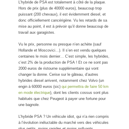
L’hybride de PSA est totalement à côté de la plaque.
Hors de prix (plus de 40000 euros), beaucoup trop
puissant (200 chevaux), il est évidemment diesel, et
donc officiellement cancérigène. Vu les retards de sa
mise au point, il est à prévoir qu’il donne beaucoup de
travail aux garagistes.
Vu le prix, personne ou presque n’en achète (sauf
Hollande et Moscovici…). Il s’en est vendu quelques
centaines le mois dernier… C’est simple, les hybrides,
c’est 2% de la production de PSA ! Et ce ne sont pas
2000 euros de ristourne supplémentaire qui vont
changer la donne. Cerise sur le gâteau, d’autres
hybrides diesel arrivent, notamment chez Volvo (un
engin à 60000 euros (sic)
qui permettra de faire 50 km
en mode électrique
), dont les clients cossus sont plus
habitués que chez Peugeot à payer une fortune pour
une bagnole.
L’hybride PSA ? Un véhicule idiot, qui n’a rien compris
à l’évolution inéluctable du marché vers des véhicules
plus petits, moins rapides et moins polluants.