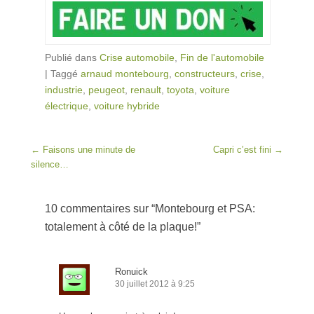
Publié dans
Crise automobile
,
Fin de l'automobile
|
Taggé
arnaud montebourg
,
constructeurs
,
crise
,
industrie
,
peugeot
,
renault
,
toyota
,
voiture
électrique
,
voiture hybride
Post navigation
←
Faisons une minute de
Capri c’est fini
→
silence…
10 commentaires sur “
Montebourg et PSA:
totalement à côté de la plaque!
”
Ronuick
30 juillet 2012 à 9:25