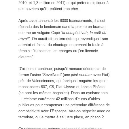
2010, et 1,3 million en 2011) et qui prétend expliquer à
ses ouvriers qu’ils coûtent trop cher.
Après avoir annoncé les 8000 licenciements, il s’est
répandu dès le lendemain dans la presse en bramant
comme un vulgaire Copé “
la compétitivité, le coût du
travail
”. On aurait dit un terroriste qui revendiquait son
attentat et faisait du chantage en prenant la foule à
témoin : “tu baisses les charges ou j’en licencie
d’autres”.
D’ailleurs il continue, puisqu’il menace désormais de
fermer l’usine “SevelNord” (une
joint venture
avec Fiat),
près de Valenciennes, qui fabriquait naguère les gros
monospaces 807, C8, Fiat Ulysse et Lancia Phédra
(ce sont les mêmes bagnoles). Dans un cynisme total
, il réclame carrément 42 millions d’euros d’aides
publiques pour compenser une prétendue différence de
compétitivité avec l’Espagne. Va-t-on négocier avec ce
terroriste, ou le mettre à sa juste place, en prison ?
Ce raisonnement patrono-actionnarial simpliste se