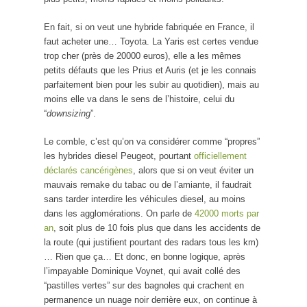
En fait, si on veut une hybride fabriquée en France, il
faut acheter une… Toyota. La Yaris est certes vendue
trop cher (près de 20000 euros), elle a les mêmes
petits défauts que les Prius et Auris (et je les connais
parfaitement bien pour les subir au quotidien), mais au
moins elle va dans le sens de l’histoire, celui du
“
downsizing
”.
Le comble, c’est qu’on va considérer comme “propres”
les hybrides diesel Peugeot, pourtant
officiellement
déclarés cancérigènes
, alors que si on veut éviter un
mauvais remake du tabac ou de l’amiante, il faudrait
sans tarder interdire les véhicules diesel, au moins
dans les agglomérations. On parle de
42000 morts par
an
, soit plus de 10 fois plus que dans les accidents de
la route (qui justifient pourtant des radars tous les km)
… Rien que ça… Et donc, en bonne logique, après
l’impayable Dominique Voynet, qui avait collé des
“pastilles vertes” sur des bagnoles qui crachent en
permanence un nuage noir derrière eux, on continue à