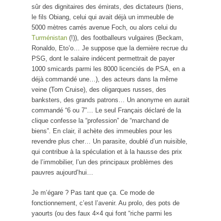
sûr des dignitaires des émirats, des dictateurs (tiens,
le fils Obiang, celui qui avait déjà un immeuble de
5000 mètres carrés avenue Foch, ou alors celui du
Turménistan
(!)), des footballeurs vulgaires (Beckam,
Ronaldo, Eto’o… Je suppose que la dernière recrue du
PSG, dont le salaire indécent permettrait de payer
1000 smicards parmi les 8000 licenciés de PSA, en a
déjà commandé une…), des acteurs dans la même
veine (Tom Cruise), des oligarques russes, des
banksters, des grands patrons… Un anonyme en aurait
commandé “6 ou 7”… Le seul Français déclaré de la
clique confesse la “profession” de “marchand de
biens”. En clair, il achète des immeubles pour les
revendre plus cher… Un parasite, doublé d’un nuisible,
qui contribue à la spéculation et à la hausse des prix
de l’immobilier, l’un des principaux problèmes des
pauvres aujourd’hui…
Je m’égare ? Pas tant que ça. Ce mode de
fonctionnement, c’est l’avenir. Au prolo, des pots de
yaourts (ou des faux 4×4 qui font “riche parmi les