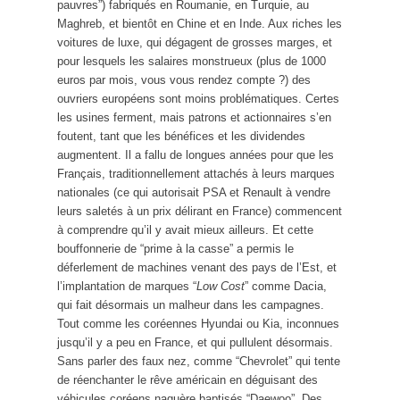
pauvres”) fabriqués en Roumanie, en Turquie, au
Maghreb, et bientôt en Chine et en Inde. Aux riches les
voitures de luxe, qui dégagent de grosses marges, et
pour lesquels les salaires monstrueux (plus de 1000
euros par mois, vous vous rendez compte ?) des
ouvriers européens sont moins problématiques. Certes
les usines ferment, mais patrons et actionnaires s’en
foutent, tant que les bénéfices et les dividendes
augmentent. Il a fallu de longues années pour que les
Français, traditionnellement attachés à leurs marques
nationales (ce qui autorisait PSA et Renault à vendre
leurs saletés à un prix délirant en France) commencent
à comprendre qu’il y avait mieux ailleurs. Et cette
bouffonnerie de “prime à la casse” a permis le
déferlement de machines venant des pays de l’Est, et
l’implantation de marques “
Low Cost
” comme Dacia,
qui fait désormais un malheur dans les campagnes.
Tout comme les coréennes Hyundai ou Kia, inconnues
jusqu’il y a peu en France, et qui pullulent désormais.
Sans parler des faux nez, comme “Chevrolet” qui tente
de réenchanter le rêve américain en déguisant des
véhicules coréens naguère baptisés “Daewoo”. Des