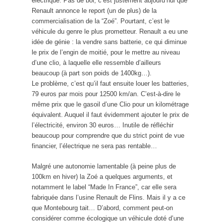
électrique. Pas de bol, c’est justement aujourd’hui que
Renault annonce le report (un de plus) de la
commercialisation de la “Zoé”. Pourtant, c’est le
véhicule du genre le plus prometteur. Renault a eu une
idée de génie : la vendre sans batterie, ce qui diminue
le prix de l’engin de moitié, pour le mettre au niveau
d’une clio, à laquelle elle ressemble d’ailleurs
beaucoup (à part son poids de 1400kg…).
Le problème, c’est qu’il faut ensuite louer les batteries,
79 euros par mois pour 12500 km/an. C’est-à-dire le
même prix que le gasoil d’une Clio pour un kilométrage
équivalent. Auquel il faut évidemment ajouter le prix de
l’électricité, environ 30 euros… Inutile de réfléchir
beaucoup pour comprendre que du strict point de vue
financier, l’électrique ne sera pas rentable…
Malgré une autonomie lamentable (à peine plus de
100km en hiver) la Zoé a quelques arguments, et
notamment le label “Made In France”, car elle sera
fabriquée dans l’usine Renault de Flins. Mais il y a ce
que Montebourg tait… D’abord, comment peut-on
considérer comme écologique un véhicule doté d’une