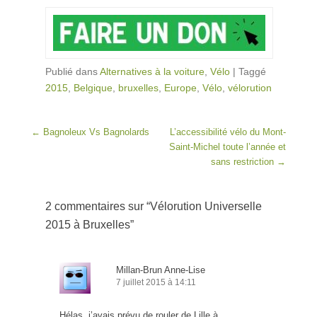
Publié dans
Alternatives à la voiture
,
Vélo
|
Taggé
2015
,
Belgique
,
bruxelles
,
Europe
,
Vélo
,
vélorution
Post navigation
←
Bagnoleux Vs Bagnolards
L’accessibilité vélo du Mont-
Saint-Michel toute l’année et
sans restriction
→
2 commentaires sur “
Vélorution Universelle
2015 à Bruxelles
”
Millan-Brun Anne-Lise
7 juillet 2015 à 14:11
Hélas, j’avais prévu de rouler de Lille à