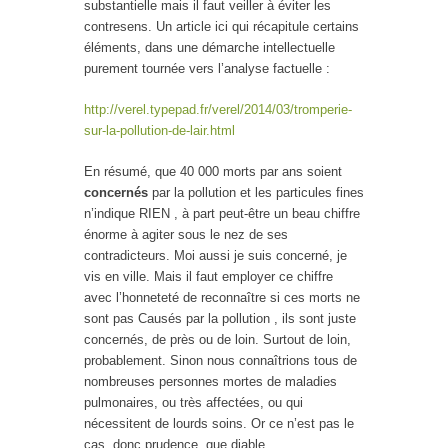
substantielle mais il faut veiller à éviter les
contresens. Un article ici qui récapitule certains
éléments, dans une démarche intellectuelle
purement tournée vers l’analyse factuelle :
http://verel.typepad.fr/verel/2014/03/tromperie-
sur-la-pollution-de-lair.html
En résumé, que 40 000 morts par ans soient
concernés
par la pollution et les particules fines
n’indique RIEN , à part peut-être un beau chiffre
énorme à agiter sous le nez de ses
contradicteurs. Moi aussi je suis concerné, je
vis en ville. Mais il faut employer ce chiffre
avec l’honneteté de reconnaître si ces morts ne
sont pas Causés par la pollution , ils sont juste
concernés, de près ou de loin. Surtout de loin,
probablement. Sinon nous connaîtrions tous de
nombreuses personnes mortes de maladies
pulmonaires, ou très affectées, ou qui
nécessitent de lourds soins. Or ce n’est pas le
cas, donc prudence, que diable.