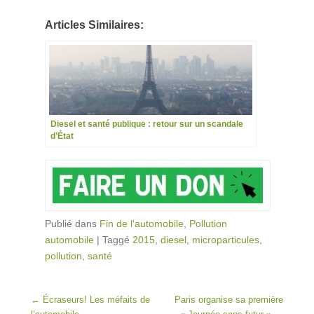
Articles Similaires:
Diesel et santé publique : retour sur un scandale
d’État
Publié dans
Fin de l'automobile
,
Pollution
automobile
|
Taggé
2015
,
diesel
,
microparticules
,
pollution
,
santé
Post navigation
←
Écraseurs! Les méfaits de
Paris organise sa première