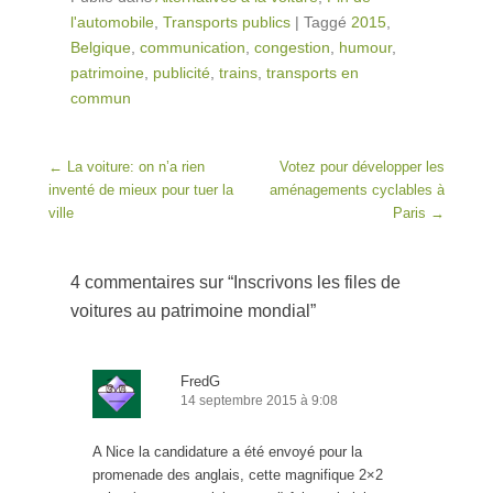
l'automobile
,
Transports publics
|
Taggé
2015
,
Belgique
,
communication
,
congestion
,
humour
,
patrimoine
,
publicité
,
trains
,
transports en
commun
Post navigation
←
La voiture: on n’a rien
Votez pour développer les
inventé de mieux pour tuer la
aménagements cyclables à
ville
Paris
→
4 commentaires sur “
Inscrivons les files de
voitures au patrimoine mondial
”
FredG
14 septembre 2015 à 9:08
A Nice la candidature a été envoyé pour la
promenade des anglais, cette magnifique 2×2