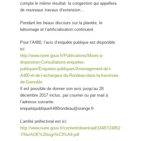
compte le même résultat: la congestion qui appellera
de nouveaux travaux d’extension…
Pendant les beaux discours sur la planète, le
bétonnage et l’artificialisation continuent.
Pour l’A480, l’avis d’enquête publique est disponible
ici:
http://www.isere.gouv.fr/Publications/Mises-a-
disposition-Consultations-enquetes-
publiques/Enquetes-publiques/Amenagement-de-l-
A480-et-de-l-echangeur-du-Rondeau-dans-la-traversee-
de-Grenoble
Il est possible de donner son avis jusqu’au 28
décembre 2017 inclus, par courrier ou par mail à
l’adresse suivante:
enquetepubliqueA480rondeau@orange.fr
L’arrêté préfectoral est ici:
http://www.isere.gouv.fr/content/download/33487/24852
7/file/AOE%20sign%C3%A9.pdf