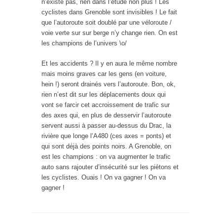
n’existe pas, rien dans l’étude non plus ! Les
cyclistes dans Grenoble sont invisibles ! Le fait
que l’autoroute soit doublé par une véloroute /
voie verte sur sur berge n’y change rien. On est
les champions de l’univers \o/
Et les accidents ? Il y en aura le même nombre
mais moins graves car les gens (en voiture,
hein !) seront drainés vers l’autoroute. Bon, ok,
rien n’est dit sur les déplacements doux qui
vont se farcir cet accroissement de trafic sur
des axes qui, en plus de desservir l’autoroute
servent aussi à passer au-dessus du Drac, la
rivière que longe l’A480 (ces axes = ponts) et
qui sont déjà des points noirs. A Grenoble, on
est les champions : on va augmenter le trafic
auto sans rajouter d’insécurité sur les piétons et
les cyclistes. Ouais ! On va gagner ! On va
gagner !