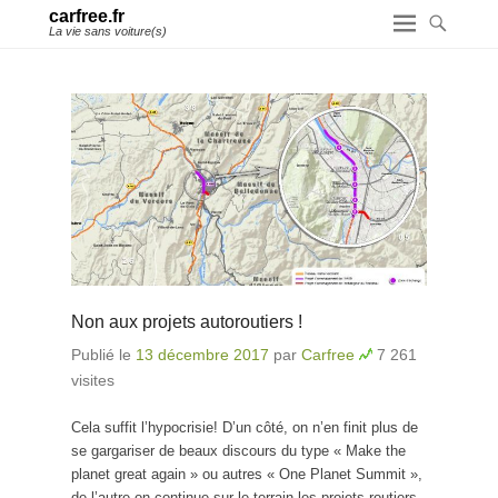
carfree.fr
La vie sans voiture(s)
Non aux projets autoroutiers !
Publié le
13 décembre 2017
par
Carfree
7 261
visites
Cela suffit l’hypocrisie! D’un côté, on n’en finit plus de
se gargariser de beaux discours du type « Make the
planet great again » ou autres « One Planet Summit »,
de l’autre on continue sur le terrain les projets routiers