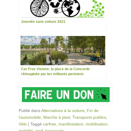
Journée sans voiture 2021
Car Free Visions: la place de la Concorde
réimaginée par les militants parisiens
Publié dans
Alternatives à la voiture
,
Fin de
l'automobile
,
Marche à pied
,
Transports publics
,
Vélo
|
Taggé
carfree
,
manifestation
,
mobilisation
,
mobilité
,
sncf
,
transports