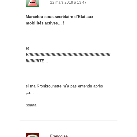
22 mars 2018 à 13:47
Marcélou sous-secrétaire d’Etat aux
mobilités actives… !
et
VIIIIIIIIIIIIIIIIIIIIIIIIIIIIIIIIIIIIIIIIIIIIIIIIIIIIIIIIIIIIIIIIIII
IIIIIIIIIIITE…
si ma Kronkrounette m’a pas entendu après
ça…
boaaa
Françoise