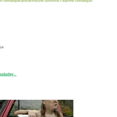
-et-climatique/article/tribune-sonnons-l-alarme-climatique-
nce
alader...