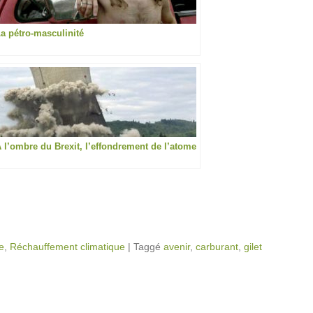
a pétro-masculinité
 l’ombre du Brexit, l’effondrement de l’atome
e
,
Réchauffement climatique
|
Taggé
avenir
,
carburant
,
gilet