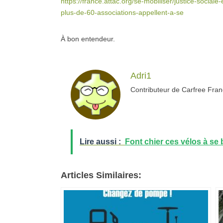
https://france.attac.org/se-mobiliser/justice-sociale
plus-de-60-associations-appellent-a-se
À bon entendeur.
Adri1
Contributeur de Carfree Fra
Lire aussi :
Font chier ces vélos à se b
Articles Similaires: