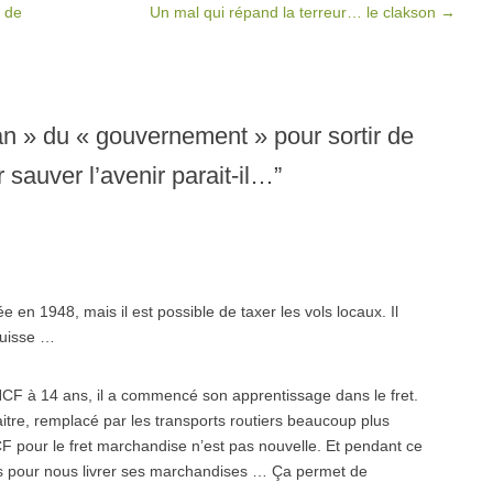
e de
Un mal qui répand la terreur… le clakson
→
lan » du « gouvernement » pour sortir de
 sauver l’avenir parait-il…
”
 en 1948, mais il est possible de taxer les vols locaux. Il
Suisse …
NCF à 14 ans, il a commencé son apprentissage dans le fret.
raitre, remplacé par les transports routiers beaucoup plus
CF pour le fret marchandise n’est pas nouvelle. Et pendant ce
res pour nous livrer ses marchandises … Ça permet de