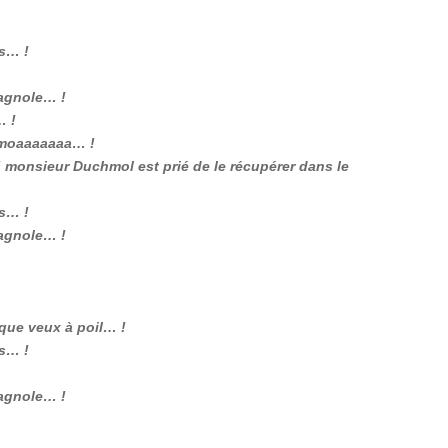
is… !
agnole… !
… !
 moaaaaaaa… !
! monsieur Duchmol est prié de le récupérer dans le
is… !
agnole… !
 que veux à poil… !
is… !
agnole… !