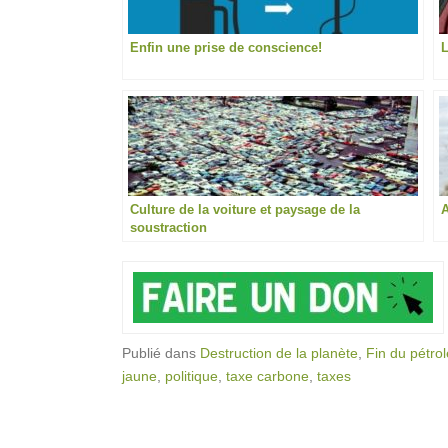
Enfin une prise de conscience!
L
Culture de la voiture et paysage de la
A
soustraction
Publié dans
Destruction de la planète
,
Fin du pétrol
jaune
,
politique
,
taxe carbone
,
taxes