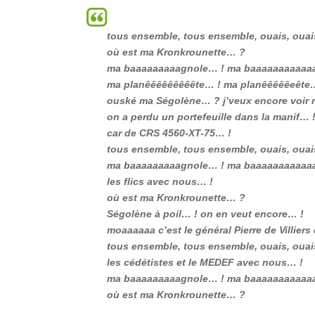
tous ensemble, tous ensemble, ouais, oua
où est ma Kronkrounette… ?
ma baaaaaaaaagnole… ! ma baaaaaaaaaaa
ma planêêêêêêêêête… ! ma planêêêêêeête
ouské ma Ségolène… ? j’veux encore voir
on a perdu un portefeuille dans la manif… 
car de CRS 4560-XT-75… !
tous ensemble, tous ensemble, ouais, oua
ma baaaaaaaaagnole… ! ma baaaaaaaaaaa
les flics avec nous… !
où est ma Kronkrounette… ?
Ségolène à poil… ! on en veut encore… !
moaaaaaa c’est le général Pierre de Villiers
tous ensemble, tous ensemble, ouais, oua
les cédétistes et le MEDEF avec nous… !
ma baaaaaaaaagnole… ! ma baaaaaaaaaaa
où est ma Kronkrounette… ?