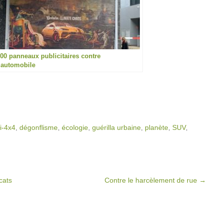
00 panneaux publicitaires contre
’automobile
i-4x4
,
dégonflisme
,
écologie
,
guérilla urbaine
,
planète
,
SUV
,
cats
Contre le harcèlement de rue
→