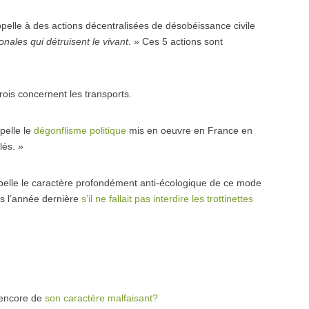
appelle à des actions décentralisées de désobéissance civile
nales qui détruisent le vivant
. » Ces 5 actions sont
trois concernent les transports.
pelle le
dégonflisme politique
mis en oeuvre en France en
lés. »
ppelle le caractère profondément anti-écologique de ce mode
s l’année dernière
s’il ne fallait pas interdire les trottinettes
e encore de
son caractère malfaisant?