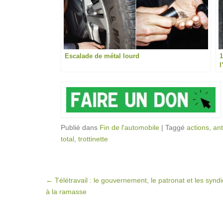
Escalade de métal lourd
1
l
Publié dans
Fin de l'automobile
|
Taggé
actions
,
ant
total
,
trottinette
Post navigation
←
Télétravail : le gouvernement, le patronat et les syndi
à la ramasse