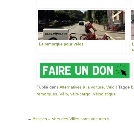
La remorque pour vélos
L
c
Publié dans
Alternatives à la voiture
,
Vélo
|
Taggé
b
remorques
,
Vélo
,
vélo-cargo
,
Vélogistique
Post navigation
←
Assises « Vers des Villes sans Voitures »