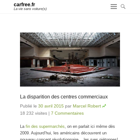
carfree.fr
La vie sans voiture(s)
La disparition des centres commerciaux
Publié le
30 avril 2015
par
Marcel Robert
18 232 visites
|
7 Commentaires
La
fin des supermarchés
, on en parlait ici même dès
2009. Aujourd’hui, les américains découvrent un
nouveau concept révolutionnaire… les rues piétonnes!