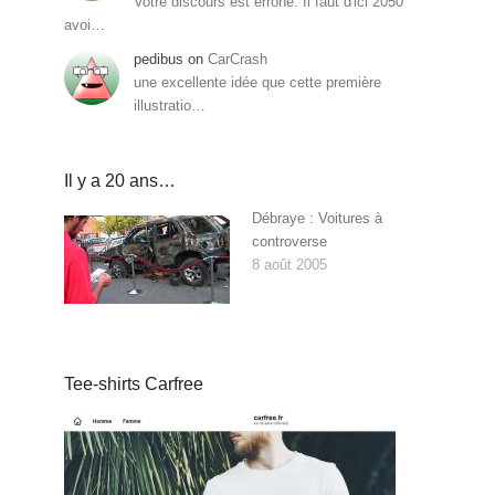
Votre discours est erroné. Il faut d'ici 2050
avoi…
pedibus
on
CarCrash
une excellente idée que cette première
illustratio…
Il y a 20 ans…
Débraye : Voitures à
controverse
8 août 2005
Tee-shirts Carfree