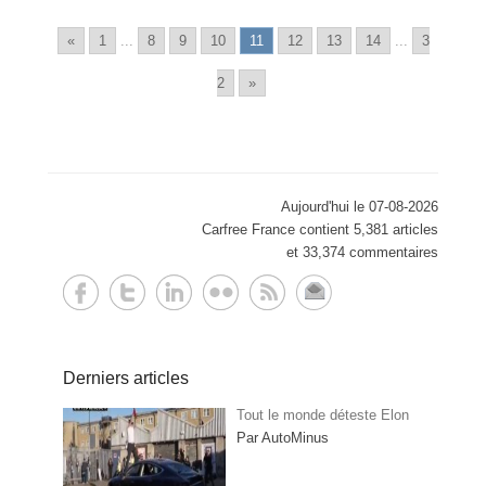
«
1
...
8
9
10
11
12
13
14
...
3
2
»
Aujourd'hui le 07-08-2026
Carfree France contient 5,381 articles
et 33,374 commentaires
Derniers articles
Tout le monde déteste Elon
Par AutoMinus