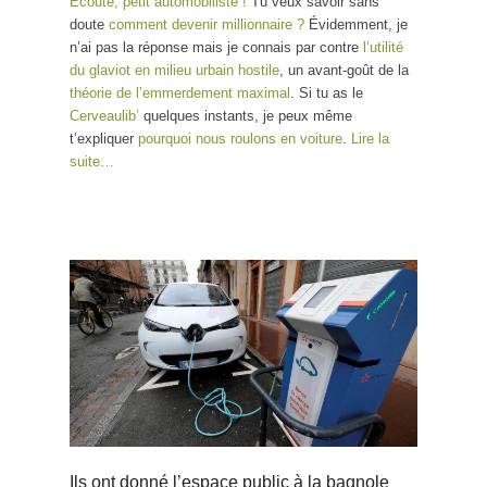
Écoute, petit automobiliste !
Tu veux savoir sans
doute
comment devenir millionnaire ?
Évidemment, je
n’ai pas la réponse mais je connais par contre
l’utilité
du glaviot en milieu urbain hostile
, un avant-goût de la
théorie de l’emmerdement maximal
. Si tu as le
Cerveaulib’
quelques instants, je peux même
t’expliquer
pourquoi nous roulons en voiture
.
Lire la
suite…
Ils ont donné l’espace public à la bagnole