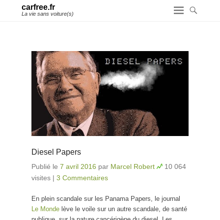
carfree.fr
La vie sans voiture(s)
Diesel Papers
Publié le
7 avril 2016
par
Marcel Robert
10 064
visites
|
3 Commentaires
En plein scandale sur les Panama Papers, le journal
Le Monde
lève le voile sur un autre scandale, de santé
publique, sur la nature cancérigène du diesel. Les