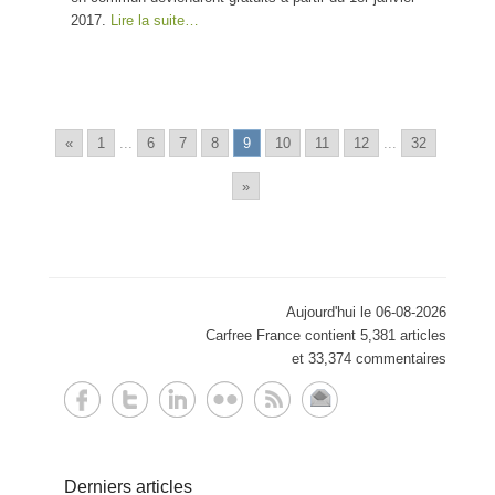
2017.
Lire la suite…
«
1
...
6
7
8
9
10
11
12
...
32
»
Aujourd'hui le 06-08-2026
Carfree France contient 5,381 articles
et 33,374 commentaires
Derniers articles