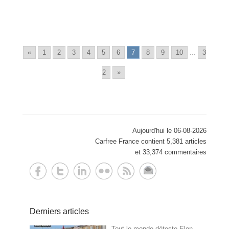
«
1
2
3
4
5
6
7
8
9
10
...
3
2
»
Aujourd'hui le 06-08-2026
Carfree France contient 5,381 articles
et 33,374 commentaires
Derniers articles
Tout le monde déteste Elon