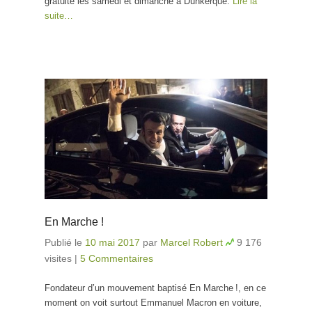
gratuité les samedi et dimanche à Dunkerque.
Lire la
suite…
En Marche !
Publié le
10 mai 2017
par
Marcel Robert
9 176
visites
|
5 Commentaires
Fondateur d’un mouvement baptisé En Marche !, en ce
moment on voit surtout Emmanuel Macron en voiture,