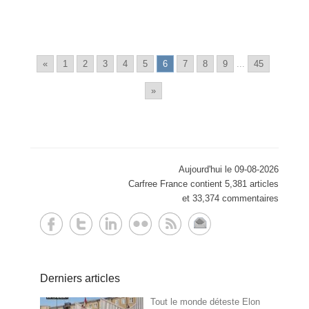
«
1
2
3
4
5
6
7
8
9
...
45
»
Aujourd'hui le 09-08-2026
Carfree France contient 5,381 articles
et 33,374 commentaires
Derniers articles
Tout le monde déteste Elon