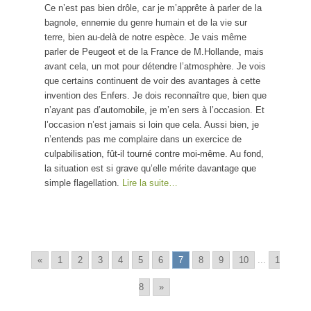
Ce n’est pas bien drôle, car je m’apprête à parler de la
bagnole, ennemie du genre humain et de la vie sur
terre, bien au-delà de notre espèce. Je vais même
parler de Peugeot et de la France de M.Hollande, mais
avant cela, un mot pour détendre l’atmosphère. Je vois
que certains continuent de voir des avantages à cette
invention des Enfers. Je dois reconnaître que, bien que
n’ayant pas d’automobile, je m’en sers à l’occasion. Et
l’occasion n’est jamais si loin que cela. Aussi bien, je
n’entends pas me complaire dans un exercice de
culpabilisation, fût-il tourné contre moi-même. Au fond,
la situation est si grave qu’elle mérite davantage que
simple flagellation.
Lire la suite…
«
1
2
3
4
5
6
7
8
9
10
...
1
8
»