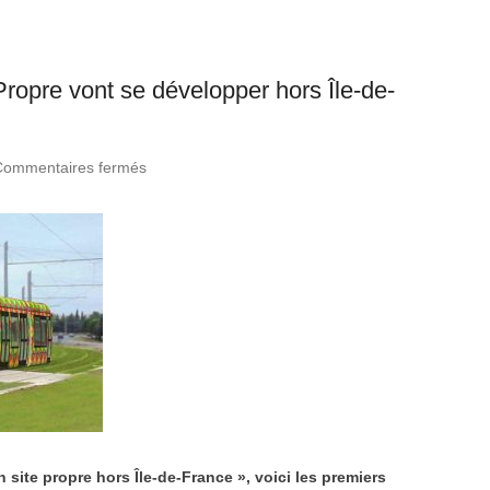
Propre vont se développer hors Île-de-
Commentaires fermés
sur Les Transports Collectifs en Site Propre
vont se développer hors Île-de-France
n site propre hors Île-de-France », voici les premiers