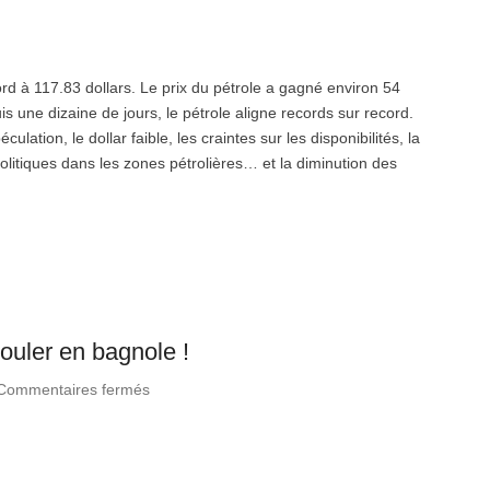
ord à 117.83 dollars. Le prix du pétrole a gagné environ 54
is une dizaine de jours, le pétrole aligne records sur record.
ulation, le dollar faible, les craintes sur les disponibilités, la
itiques dans les zones pétrolières… et la diminution des
rouler en bagnole !
Commentaires fermés
sur Faudra bientôt être ministre pour rouler
en bagnole !