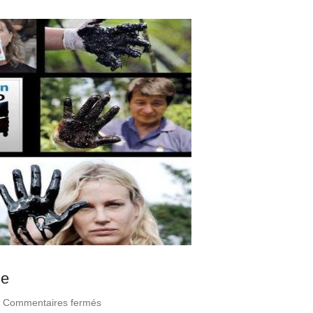
ie
|
Commentaires fermés
sur Quand le pétrole détruit l’Amazonie