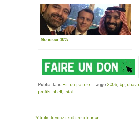
Monsieur 10%
Publié dans
Fin du pétrole
|
Taggé
2005
,
bp
,
chevr
profits
,
shell
,
total
Post navigation
←
Pétrole, foncez droit dans le mur