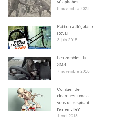
vélophobes
8 novembre 2023
Pétition à Ségolène
Royal
3 juin 2015
Les zombies du
SMS
7 novembre 2018
Combien de
cigarettes fumez-
vous en respirant
l’air en ville?
1 mai 2018