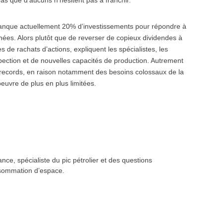
pas que d’aucuns n’hésitent pas à franchir.
l manque actuellement 20% d’investissements pour répondre à
ées. Alors plutôt que de reverser de copieux dividendes à
 de rachats d’actions, expliquent les spécialistes, les
spection et de nouvelles capacités de production. Autrement
 records, en raison notamment des besoins colossaux de la
uvre de plus en plus limitées.
nce, spécialiste du pic pétrolier et des questions
nsommation d’espace.