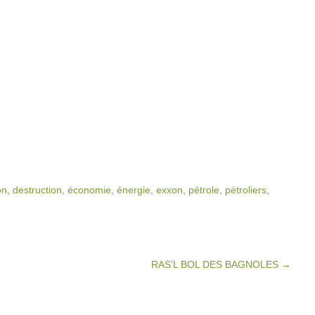
on
,
destruction
,
économie
,
énergie
,
exxon
,
pétrole
,
pétroliers
,
RAS’L BOL DES BAGNOLES
→