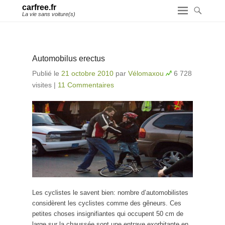
carfree.fr
La vie sans voiture(s)
Automobilus erectus
Publié le
21 octobre 2010
par
Vélomaxou
6 728
visites
|
11 Commentaires
Les cyclistes le savent bien: nombre d’automobilistes
considèrent les cyclistes comme des gêneurs. Ces
petites choses insignifiantes qui occupent 50 cm de
large sur la chaussée sont une entrave exorbitante en