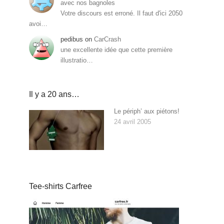
avec nos bagnoles
Votre discours est erroné. Il faut d'ici 2050
avoi…
pedibus
on
CarCrash
une excellente idée que cette première
illustratio…
Il y a 20 ans…
Le périph’ aux piétons!
24 avril 2005
Tee-shirts Carfree