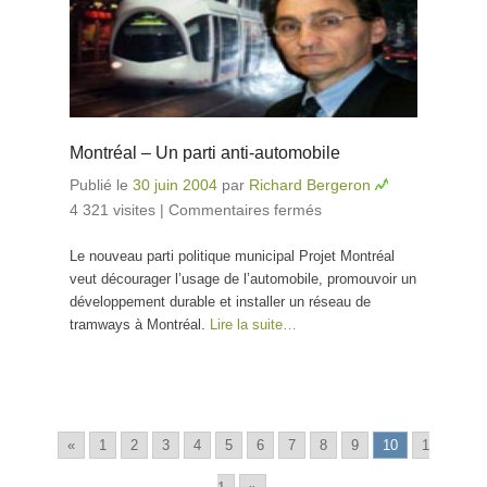
Montréal – Un parti anti-automobile
Publié le
30 juin 2004
par
Richard Bergeron
4 321 visites
|
Commentaires fermés
sur Montréal –
Un parti anti-
Le nouveau parti politique municipal Projet Montréal
automobile
veut décourager l’usage de l’automobile, promouvoir un
développement durable et installer un réseau de
tramways à Montréal.
Lire la suite…
«
1
2
3
4
5
6
7
8
9
10
1