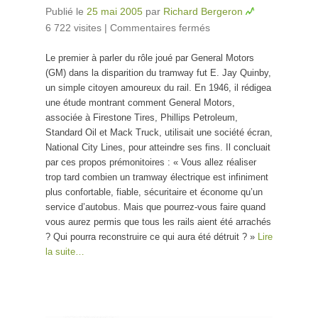
Publié le
25 mai 2005
par
Richard Bergeron
6 722 visites
|
Commentaires fermés
sur Le complot
anti-tramway
Le premier à parler du rôle joué par General Motors
exemplaire de
(GM) dans la disparition du tramway fut E. Jay Quinby,
General Motors
un simple citoyen amoureux du rail. En 1946, il rédigea
une étude montrant comment General Motors,
associée à Firestone Tires, Phillips Petroleum,
Standard Oil et Mack Truck, utilisait une société écran,
National City Lines, pour atteindre ses fins. Il concluait
par ces propos prémonitoires : « Vous allez réaliser
trop tard combien un tramway électrique est infiniment
plus confortable, fiable, sécuritaire et économe qu’un
service d’autobus. Mais que pourrez-vous faire quand
vous aurez permis que tous les rails aient été arrachés
? Qui pourra reconstruire ce qui aura été détruit ? »
Lire
la suite…