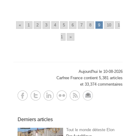
«
1
2
3
4
5
6
7
8
9
10
1
1
»
Aujourd'hui le 10-08-2026
Carfree France contient 5,381 articles
et 33,374 commentaires
Derniers articles
Tout le monde déteste Elon