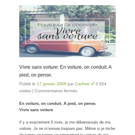
Vivre sans voiture: En voiture, on conduit. A
pied, on pense.
Publié le
17 janvier 2008
par
Carfree
3 554
visites
|
Commentaires fermés
sur Vivre sans voiture:
En voiture, on conduit.
En voiture, on conduit. A pied, on pense.
A pied, on pense.
Vivre sans voiture
Il y a exactement 6 mois, je me débarrassais de ma
voiture. Je ne m’ennuie toujours pas. Même si je triche
de temps en temps en empruntant la voiture de ma