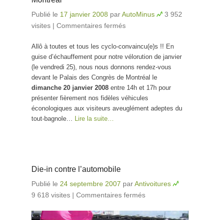
Publié le
17 janvier 2008
par
AutoMinus
3 952
visites
|
Commentaires fermés
sur Organisation du
contre-salon de l’auto
Allô à toutes et tous les cyclo-convaincu(e)s !! En
de Montréal
guise d’échauffement pour notre vélorution de janvier
(le vendredi 25), nous nous donnons rendez-vous
devant le Palais des Congrès de Montréal le
dimanche 20 janvier 2008
entre 14h et 17h pour
présenter fièrement nos fidèles véhicules
éconologiques aux visiteurs aveuglément adeptes du
tout-bagnole…
Lire la suite…
Die-in contre l’automobile
Publié le
24 septembre 2007
par
Antivoitures
9 618 visites
|
Commentaires fermés
sur Die-in contre
l’automobile