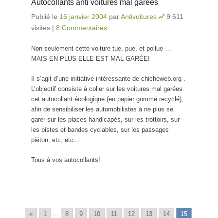
Autocollants anti voitures mal garées
Publié le
16 janvier 2004
par
Antivoitures
9 611
visites
|
8 Commentaires
Non seulement cette voiture tue, pue, et pollue …
MAIS EN PLUS ELLE EST MAL GARÉE!
Il s’agit d’une initiative intéressante de chicheweb.org .
L’objectif consiste à coller sur les voitures mal garées
cet autocollant écologique (en papier gommé recyclé),
afin de sensibiliser les automobilistes à ne plus se
garer sur les places handicapés, sur les trottoirs, sur
les pistes et bandes cyclables, sur les passages
piéton, etc, etc…
Tous à vos autocollants!
«
1
...
8
9
10
11
12
13
14
15