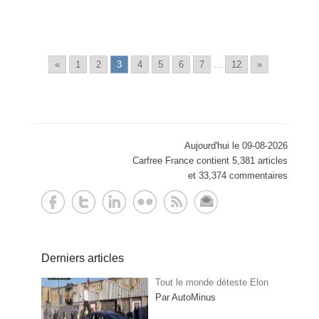
«
1
2
3
4
5
6
7
...
12
»
Aujourd'hui le 09-08-2026
Carfree France contient 5,381 articles
et 33,374 commentaires
Derniers articles
Tout le monde déteste Elon
Par AutoMinus