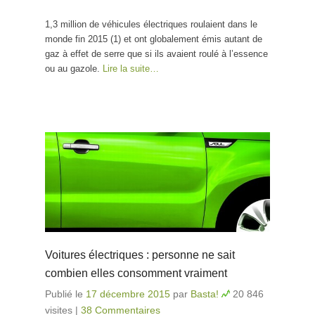
les voitures
1,3 million de véhicules électriques roulaient dans le
électriques
monde fin 2015 (1) et ont globalement émis autant de
n’ont pas
gaz à effet de serre que si ils avaient roulé à l’essence
réduit les
ou au gazole.
Lire la suite…
émissions de
gaz à effet de
serre
mondiales
Voitures électriques : personne ne sait
combien elles consomment vraiment
Publié le
17 décembre 2015
par
Basta!
20 846
visites
|
38 Commentaires