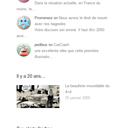
Dans la situation actuelle, en France du
moins, le…
Promeneur
on
Nous avons le droit de mourir
avec nos bagnoles
Votre discours est erroné. Il faut d'ici 2050
avoi…
pedibus
on
CarCrash
une excellente idée que cette première
illustratio…
Il y a 20 ans…
La beauferie insondable du
4×4
25 janvier 2005