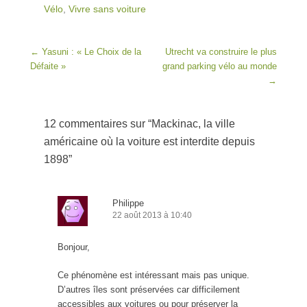
Vélo
,
Vivre sans voiture
Post navigation
←
Yasuni : « Le Choix de la
Utrecht va construire le plus
Défaite »
grand parking vélo au monde
→
12 commentaires sur “
Mackinac, la ville
américaine où la voiture est interdite depuis
1898
”
Philippe
22 août 2013 à 10:40
Bonjour,
Ce phénomène est intéressant mais pas unique.
D’autres îles sont préservées car difficilement
accessibles aux voitures ou pour préserver la