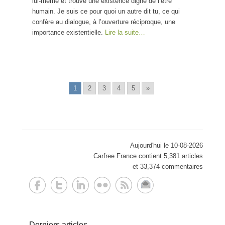
lui-même et trouve une existence digne de l’être
humain. Je suis ce pour quoi un autre dit tu, ce qui
confère au dialogue, à l’ouverture réciproque, une
importance existentielle.
Lire la suite…
1
2
3
4
5
»
Aujourd'hui le 10-08-2026
Carfree France contient 5,381 articles
et 33,374 commentaires
Derniers articles