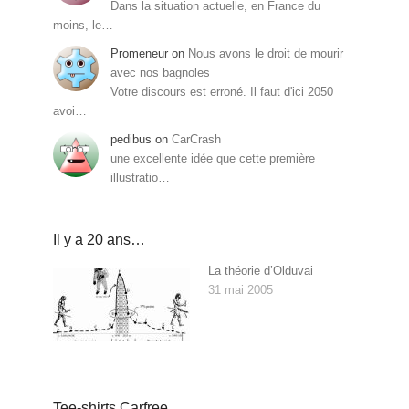
Dans la situation actuelle, en France du
moins, le…
Promeneur
on
Nous avons le droit de mourir
avec nos bagnoles
Votre discours est erroné. Il faut d'ici 2050
avoi…
pedibus
on
CarCrash
une excellente idée que cette première
illustratio…
Il y a 20 ans…
La théorie d’Olduvai
31 mai 2005
Tee-shirts Carfree