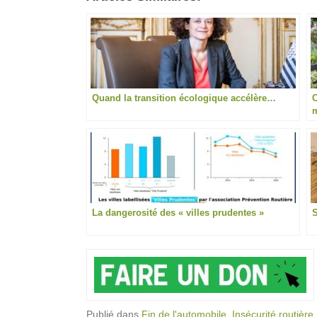
Quand la transition écologique accélère…
C
m
La dangerosité des « villes prudentes »
S
Publié dans
Fin de l'automobile
,
Insécurité routière