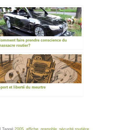
omment faire prendre conscience du
assacre routier?
port et liberté du meurtre
|
Taggé
2005
,
affiche
,
grenoble
,
sécurité routière