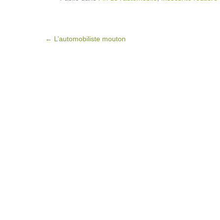
Post navigation
←
L’automobiliste mouton