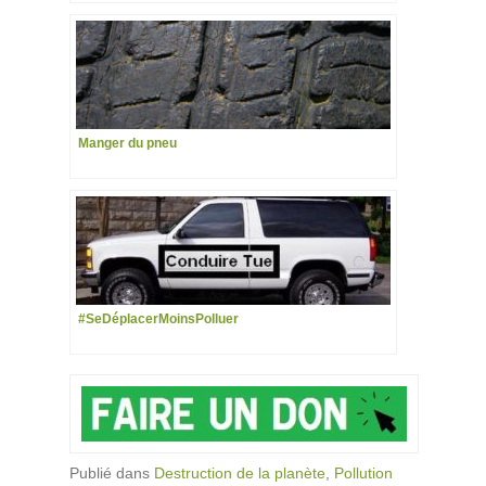
Manger du pneu
#SeDéplacerMoinsPolluer
Publié dans
Destruction de la planète
,
Pollution