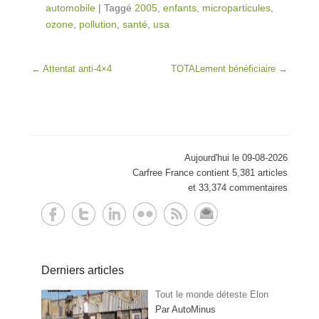
automobile
|
Taggé
2005
,
enfants
,
microparticules
,
ozone
,
pollution
,
santé
,
usa
Post navigation
←
Attentat anti-4×4
TOTALement bénéficiaire
→
Aujourd'hui le 09-08-2026
Carfree France contient 5,381 articles
et 33,374 commentaires
Derniers articles
Tout le monde déteste Elon
Par AutoMinus